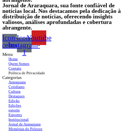
Jornal de Araraquara, sua fonte confiável de
notícias local. Nos destacamos pela dedicação à
distribuição de notícias, oferecendo insights
valiosos, análises aprofundadas e cobertura
abrangente.
Icon-
Icon-
Youtube
acebook
instagram-
1
Menu
Home
Quem Somos
Contato
Política de Privacidade
Categorias
Araraquara
Cotidiano
Cultura
Destaques
Edição
Edições
esporte
Esportes
Institucional
Jornal de Araraquara
Memórias do Polezze