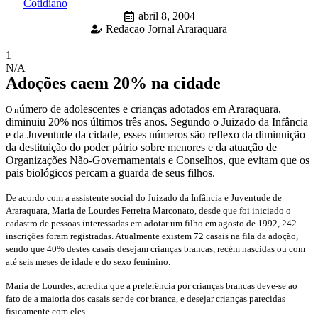
Cotidiano
abril 8, 2004
Redacao Jornal Araraquara
1
N/A
Adoções caem 20% na cidade
úmero de adolescentes e crianças adotados em Araraquara,
O n
diminuiu 20% nos últimos três anos. Segundo o Juizado da Infância
e da Juventude da cidade, esses números são reflexo da diminuição
da destituição do poder pátrio sobre menores e da atuação de
Organizações Não-Governamentais e Conselhos, que evitam que os
pais biológicos percam a guarda de seus filhos.
De acordo com a assistente social do Juizado da Infância e Juventude de
Araraquara, Maria de Lourdes Ferreira Marconato, desde que foi iniciado o
cadastro de pessoas interessadas em adotar um filho em agosto de 1992, 242
inscrições foram registradas. Atualmente existem 72 casais na fila da adoção,
sendo que 40% destes casais desejam crianças brancas, recém nascidas ou com
até seis meses de idade e do sexo feminino.
Maria de Lourdes, acredita que a preferência por crianças brancas deve-se ao
fato de a maioria dos casais ser de cor branca, e desejar crianças parecidas
fisicamente com eles.