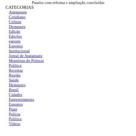
Paraíso com reforma e ampliação concluídas
CATEGORIAS
Araraquara
Cotidiano
Cultura
Destaques
Edição
Edições
esporte
Esportes
Institucional
Jornal de Araraquara
Memórias do Polezze
Política
Receitas
Região
Saúde
Destaques
Brasil
Cidades
Entretenimento
Esportes
Piauí
Polícia
Política
Vídeos