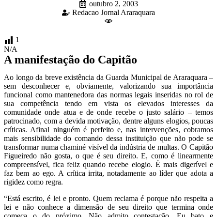
outubro 2, 2003
Redacao Jornal Araraquara
1
N/A
A manifestação do Capitão
Ao longo da breve existência da Guarda Municipal de Araraquara –
sem desconhecer e, obviamente, valorizando sua importância
funcional como mantenedora das normas legais inseridas no rol de
sua competência tendo em vista os elevados interesses da
comunidade onde atua e de onde recebe o justo salário – temos
patrocinado, com a devida motivação, dentre alguns elogios, poucas
críticas. Afinal ninguém é perfeito e, nas intervenções, cobramos
mais sensibilidade do comando dessa instituição que não pode se
transformar numa chaminé visível da indústria de multas. O Capitão
Figueiredo não gosta, o que é seu direito. E, como é linearmente
compreensível, fica feliz quando recebe elogio. É mais digerível e
faz bem ao ego. A crítica irrita, notadamente ao líder que adota a
rigidez como regra.
“Está escrito, é lei e pronto. Quem reclama é porque não respeita a
lei e não conhece a dimensão de seu direito que termina onde
começa o do próximo. Não admito contestação. Eu bato e