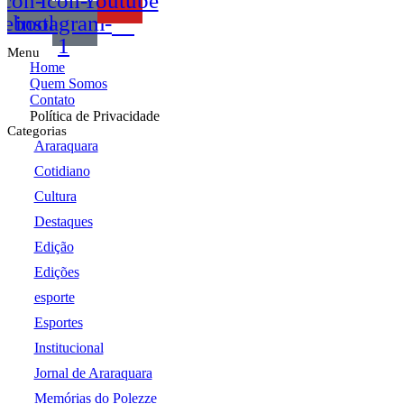
Icon-
Icon-
Youtube
cebook
instagram-
1
Menu
Home
Quem Somos
Contato
Política de Privacidade
Categorias
Araraquara
Cotidiano
Cultura
Destaques
Edição
Edições
esporte
Esportes
Institucional
Jornal de Araraquara
Memórias do Polezze