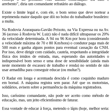
arrebento”, diria um comandante refratário ao diálogo.
Existe o limite legal e, com ele, o bom senso que deve nortear a
reprimenda maior daquilo que dói no bolso do trabalhador brasileiro:
a multa.
Na Rodovia Araraquara-Gavião Peixoto, na Via Expressa ou na Av.
36 (acesso à Rodovia W. Luiz) não é nada difícil ultrapassar os 20%
da velocidade determinada. A 94 ou 96 Km por hora (considerando
a velocidade máxima de 70 e 80 Km/hora) o condutor paga mais de
500 reais e ganha alguns pontos para eventual cassação da CNH.
Por isso, deve dirigir com cuidado, cautela, respeitando a integridade
física dos irmãos de estrada, mas, esperando das autoridades o
indispensável bom senso e uma dose de sensibilidade (ainda mais
neste momento de escassez de trabalho e renda) no sentido de não
usar armadilha para conseguir educar (ou multar?).
O Radar em longa e acentuada descida é como coquinho maduro
em bornal. A máquina registra sem parar. Até que os motoristas,
solidários, avisem sobre a permanência da máquina registradora.
Isso, caríssimo comandante, não pode ser aceito como método de
educação, mas, um jeito eficientíssimo de faturar.
Essa vontade de educar à força, metendo o lápis (hoje, melhor seria: