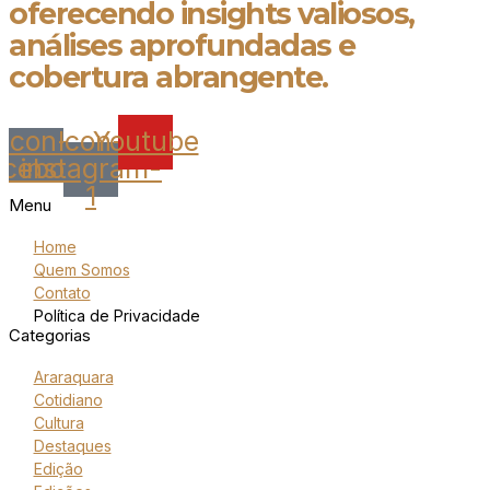
oferecendo insights valiosos,
análises aprofundadas e
cobertura abrangente.
Icon-
Icon-
Youtube
acebook
instagram-
1
Menu
Home
Quem Somos
Contato
Política de Privacidade
Categorias
Araraquara
Cotidiano
Cultura
Destaques
Edição