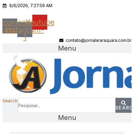
Ir
8/6/2026, 7:27:59 AM
para
o
Icon-
Icon-
Youtube
conteúdo
acebook
instagram-
1
contato@jornalararaquara.com.br
Menu
Search
SEARC
Menu