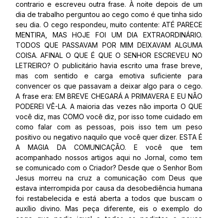
contrario e escreveu outra frase. À noite depois de um
dia de trabalho perguntou ao cego como é que tinha sido
seu dia. O cego respondeu, muito contente: ATÉ PARECE
MENTIRA, MAS HOJE FOI UM DIA EXTRAORDINÁRIO.
TODOS QUE PASSAVAM POR MIM DEIXAVAM ALGUMA
COISA. AFINAL O QUE É QUE O SENHOR ESCREVEU NO
LETREIRO? O publicitário havia escrito uma frase breve,
mas com sentido e carga emotiva suficiente para
convencer os que passavam a deixar algo para o cego.
A frase era: EM BREVE CHEGARÁ A PRIMAVERA E EU NÃO
PODEREI VÊ-LA. A maioria das vezes não importa O QUE
você diz, mas COMO você diz, por isso tome cuidado em
como falar com as pessoas, pois isso tem um peso
positivo ou negativo naquilo que você quer dizer. ESTA É
A MAGIA DA COMUNICAÇÃO. E você que tem
acompanhado nossos artigos aqui no Jornal, como tem
se comunicado com o Criador? Desde que o Senhor Bom
Jesus morreu na cruz a comunicação com Deus que
estava interrompida por causa da desobediência humana
foi restabelecida e está aberta a todos que buscam o
auxílio divino. Mas peça diferente, eis o exemplo do