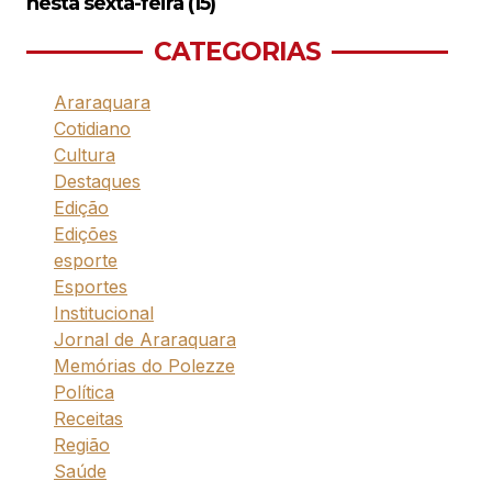
nesta sexta-feira (15)
CATEGORIAS
Araraquara
Cotidiano
Cultura
Destaques
Edição
Edições
esporte
Esportes
Institucional
Jornal de Araraquara
Memórias do Polezze
Política
Receitas
Região
Saúde