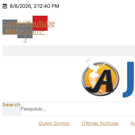
Ir
8/8/2026, 2:12:40 PM
para
o
Icon-
Icon-
Youtube
conteúdo
acebook
instagram-
1
Search
Quem Somos
Últimas Notícias
A