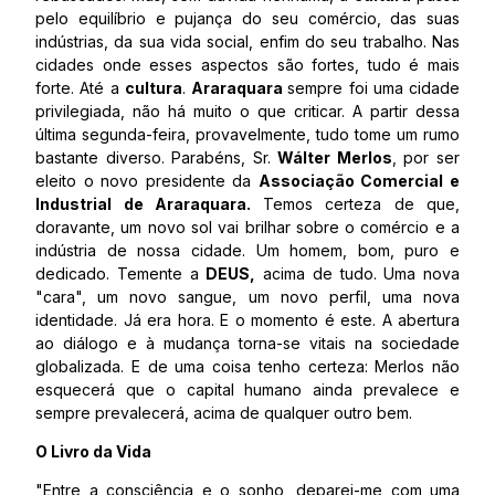
pelo equilíbrio e pujança do seu comércio, das suas
indústrias, da sua vida social, enfim do seu trabalho. Nas
cidades onde esses aspectos são fortes, tudo é mais
forte. Até a
cultura
.
Araraquara
sempre foi uma cidade
privilegiada, não há muito o que criticar. A partir dessa
última segunda-feira, provavelmente, tudo tome um rumo
bastante diverso. Parabéns, Sr.
Wálter Merlos
, por ser
eleito o novo presidente da
Associação Comercial e
Industrial de Araraquara.
Temos certeza de que,
doravante, um novo sol vai brilhar sobre o comércio e a
indústria de nossa cidade. Um homem, bom, puro e
dedicado. Temente a
DEUS,
acima de tudo. Uma nova
"cara", um novo sangue, um novo perfil, uma nova
identidade. Já era hora. E o momento é este. A abertura
ao diálogo e à mudança torna-se vitais na sociedade
globalizada. E de uma coisa tenho certeza: Merlos não
esquecerá que o capital humano ainda prevalece e
sempre prevalecerá, acima de qualquer outro bem.
O Livro da Vida
"Entre a consciência e o sonho, deparei-me com uma