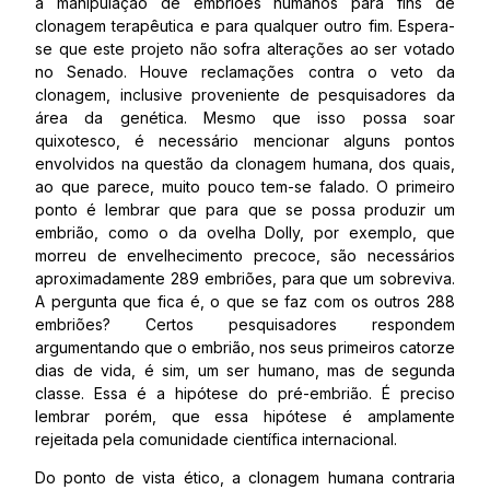
a manipulação de embriões humanos para fins de
clonagem terapêutica e para qualquer outro fim. Espera-
se que este projeto não sofra alterações ao ser votado
no Senado. Houve reclamações contra o veto da
clonagem, inclusive proveniente de pesquisadores da
área da genética. Mesmo que isso possa soar
quixotesco, é necessário mencionar alguns pontos
envolvidos na questão da clonagem humana, dos quais,
ao que parece, muito pouco tem-se falado. O primeiro
ponto é lembrar que para que se possa produzir um
embrião, como o da ovelha Dolly, por exemplo, que
morreu de envelhecimento precoce, são necessários
aproximadamente 289 embriões, para que um sobreviva.
A pergunta que fica é, o que se faz com os outros 288
embriões? Certos pesquisadores respondem
argumentando que o embrião, nos seus primeiros catorze
dias de vida, é sim, um ser humano, mas de segunda
classe. Essa é a hipótese do pré-embrião. É preciso
lembrar porém, que essa hipótese é amplamente
rejeitada pela comunidade científica internacional.
Do ponto de vista ético, a clonagem humana contraria