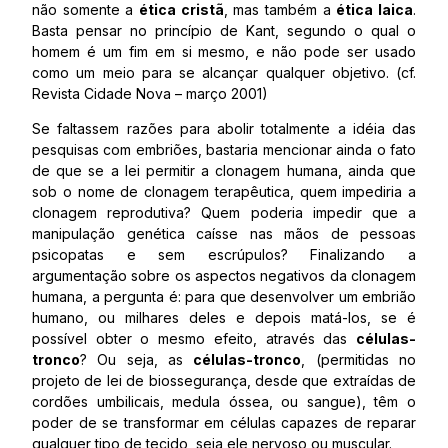
não somente a
ética cristã
, mas também a
ética laica
.
Basta pensar no princípio de Kant, segundo o qual o
homem é um fim em si mesmo, e não pode ser usado
como um meio para se alcançar qualquer objetivo. (cf.
Revista Cidade Nova – março 2001)
Se faltassem razões para abolir totalmente a idéia das
pesquisas com embriões, bastaria mencionar ainda o fato
de que se a lei permitir a clonagem humana, ainda que
sob o nome de clonagem terapêutica, quem impediria a
clonagem reprodutiva? Quem poderia impedir que a
manipulação genética caísse nas mãos de pessoas
psicopatas e sem escrúpulos? Finalizando a
argumentação sobre os aspectos negativos da clonagem
humana, a pergunta é: para que desenvolver um embrião
humano, ou milhares deles e depois matá-los, se é
possível obter o mesmo efeito, através das
células-
tronco
? Ou seja, as
células-tronco
, (permitidas no
projeto de lei de biossegurança, desde que extraídas de
cordões umbilicais, medula óssea, ou sangue), têm o
poder de se transformar em células capazes de reparar
qualquer tipo de tecido, seja ele nervoso ou muscular.