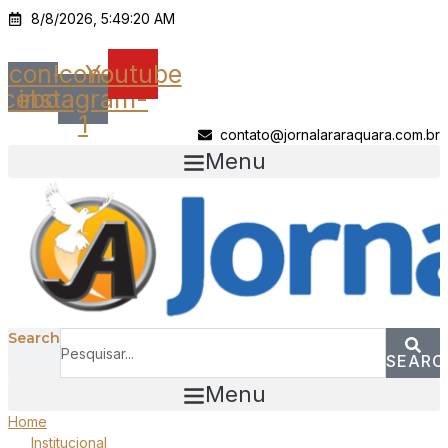
Ir
8/8/2026, 5:49:20 AM
para
o
Icon-
Icon-
Youtube
conteúdo
acebook
instagram-
1
contato@jornalararaquara.com.br
Menu
Search
SEARC
Menu
Home
Institucional