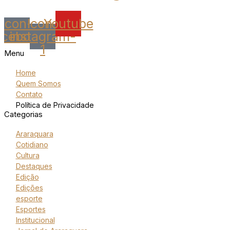
Icon-
Icon-
Youtube
acebook
instagram-
1
Menu
Home
Quem Somos
Contato
Política de Privacidade
Categorias
Araraquara
Cotidiano
Cultura
Destaques
Edição
Edições
esporte
Esportes
Institucional