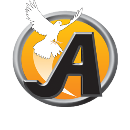
Jornal de Araraquara, sua fonte confiável de notícias local. Nos
destacamos pela dedicação à distribuição de notícias, oferecendo
insights valiosos, análises aprofundadas e cobertura abrangente.