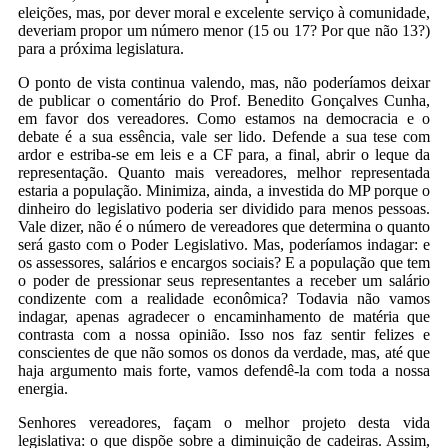
eleições, mas, por dever moral e excelente serviço à comunidade,
deveriam propor um número menor (15 ou 17? Por que não 13?)
para a próxima legislatura.
O ponto de vista continua valendo, mas, não poderíamos deixar
de publicar o comentário do Prof. Benedito Gonçalves Cunha,
em favor dos vereadores. Como estamos na democracia e o
debate é a sua essência, vale ser lido. Defende a sua tese com
ardor e estriba-se em leis e a CF para, a final, abrir o leque da
representação. Quanto mais vereadores, melhor representada
estaria a população. Minimiza, ainda, a investida do MP porque o
dinheiro do legislativo poderia ser dividido para menos pessoas.
Vale dizer, não é o número de vereadores que determina o quanto
será gasto com o Poder Legislativo. Mas, poderíamos indagar: e
os assessores, salários e encargos sociais? E a população que tem
o poder de pressionar seus representantes a receber um salário
condizente com a realidade econômica? Todavia não vamos
indagar, apenas agradecer o encaminhamento de matéria que
contrasta com a nossa opinião. Isso nos faz sentir felizes e
conscientes de que não somos os donos da verdade, mas, até que
haja argumento mais forte, vamos defendê-la com toda a nossa
energia.
Senhores vereadores, façam o melhor projeto desta vida
legislativa: o que dispõe sobre a diminuição de cadeiras. Assim,