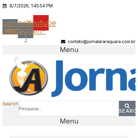
Ir
8/7/2026, 1:45:54 PM
para
o
Icon-
Icon-
Youtube
conteúdo
acebook
instagram-
1
contato@jornalararaquara.com.br
Menu
Search
SEARC
Menu