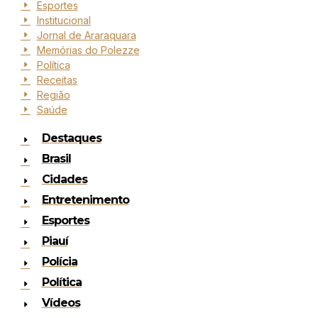
Esportes
Institucional
Jornal de Araraquara
Memórias do Polezze
Política
Receitas
Região
Saúde
Destaques
Brasil
Cidades
Entretenimento
Esportes
Piauí
Polícia
Política
Vídeos