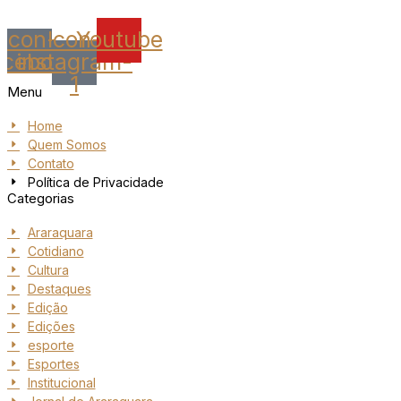
Icon-
Icon-
Youtube
acebook
instagram-
1
Menu
Home
Quem Somos
Contato
Política de Privacidade
Categorias
Araraquara
Cotidiano
Cultura
Destaques
Edição
Edições
esporte
Esportes
Institucional