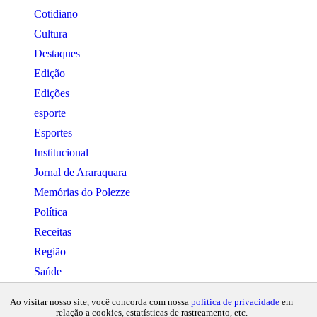
Cotidiano
Cultura
Destaques
Edição
Edições
esporte
Esportes
Institucional
Jornal de Araraquara
Memórias do Polezze
Política
Receitas
Região
Saúde
Copyright © 2024 Todos os direitos
Ao visitar nosso site, você concorda com nossa
política de privacidade
em
reservados. Desenvolvido por Connect
relação a cookies, estatísticas de rastreamento, etc.