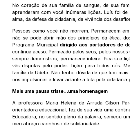
No coração de sua família de sangue, de sua famí
aprenderam com você inúmeras lições. Luís foi de 
alma, da defesa da cidadania, da vivência dos desafio
Pessoas como você não morrem. Permanecem em n
não se pode abrir mão dos princípios da ética, d
Programa Municipal
dirigido aos portadores de d
continua aceso. Permeado pelos seus, pelos nossos 
sempre demonstrou, permanece inteira. Fica sua liçã
vãs disputas pelo poder. Lição para todos nós. Me
família da Udefa. Não tenho dúvida de que tem mais
nos impulsionar a levar adiante a luta pela cidadania pl
Mais uma pausa triste…uma homenagem
A professora Maria Helena de Arruda Gilson Para
orientadora educacional, fez de sua vida uma contin
Educadora, no sentido pleno da palavra, semeou uma
meu abraço carinhoso de solidariedade.