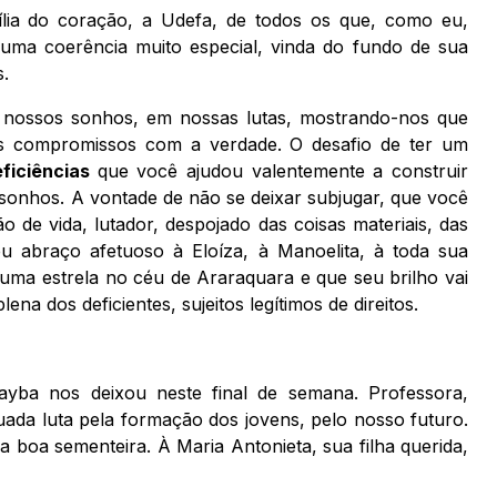
lia do coração, a Udefa, de todos os que, como eu,
uma coerência muito especial, vinda do fundo de sua
s.
ossos sonhos, em nossas lutas, mostrando-nos que
os compromissos com a verdade. O desafio de ter um
eficiências
que você ajudou valentemente a construir
sonhos. A vontade de não se deixar subjugar, que você
o de vida, lutador, despojado das coisas materiais, das
u abraço afetuoso à Eloíza, à Manoelita, à toda sua
 uma estrela no céu de Araraquara e que seu brilho vai
ena dos deficientes, sujeitos legítimos de direitos.
yba nos deixou neste final de semana. Professora,
uada luta pela formação dos jovens, pelo nosso futuro.
 boa sementeira. À Maria Antonieta, sua filha querida,