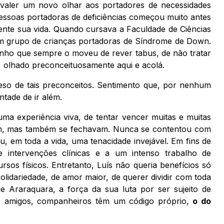
valer um novo olhar aos portadores de necessidades
pessoas portadoras de deficiências começou muito antes
nte sua vida. Quando cursava a Faculdade de Ciências
um grupo de crianças portadoras de Síndrome de Down.
nho que sempre o moveu de rever tabus, de não tratar
, olhado preconceituosamente aqui e acolá.
eso de tais preconceitos. Sentimento que, por nenhum
tade de ir além.
uma experiência viva, de tentar vencer muitas e muitas
riam, mas também se fechavam. Nunca se contentou com
u, em toda a vida, uma tenacidade invejável. Em fins de
intervenções clínicas e a um intenso trabalho de
rsos físicos. Entretanto, Luís não queria benefícios só
olidariedade, de amor maior, de querer dividir com toda
de Araraquara, a força da sua luta por ser sujeito de
ue amigos, companheiros têm um código próprio,
o do