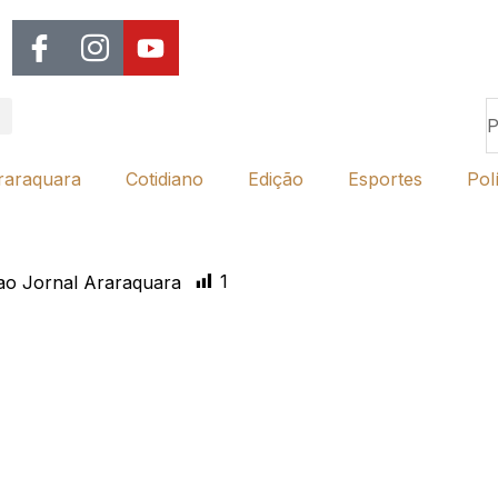
raraquara
Cotidiano
Edição
Esportes
Polí
1
o Jornal Araraquara