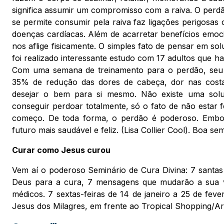
significa assumir um compromisso com a raiva. O perd
se permite consumir pela raiva faz ligações perigosas
doenças cardíacas. Além de acarretar benefícios emoci
nos aflige fisicamente. O simples fato de pensar em so
foi realizado interessante estudo com 17 adultos que ha
Com uma semana de treinamento para o perdão, seu s
35% de redução das dores de cabeça, dor nas costa
desejar o bem para si mesmo. Não existe uma sol
conseguir perdoar totalmente, só o fato de não estar
começo. De toda forma, o perdão é poderoso. Embo
futuro mais saudável e feliz. (Lisa Collier Cool). Boa 
Curar como Jesus curou
Vem aí o poderoso Seminário de Cura Divina: 7 santa
Deus para a cura, 7 mensagens que mudarão a sua v
médicos. 7 sextas-feiras de 14 de janeiro a 25 de fev
Jesus dos Milagres, em frente ao Tropical Shopping/A