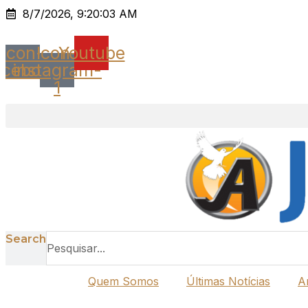
Ir
8/7/2026, 9:20:03 AM
para
o
Icon-
Icon-
Youtube
conteúdo
acebook
instagram-
1
Search
Quem Somos
Últimas Notícias
A