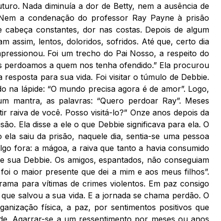
turo. Nada diminuía a dor de Betty, nem a ausência de
l. Nem a condenação do professor Ray Payne à prisão
 cabeça constantes, dor nas costas. Depois de algum
 assim, lentos, doloridos, sofridos. Até que, certo dia
pressionou. Foi um trecho do Pai Nosso, a respeito do
ós perdoamos a quem nos tenha ofendido.” Ela procurou
 resposta para sua vida. Foi visitar o túmulo de Debbie.
o na lápide: “O mundo precisa agora é de amor”. Logo,
um mantra, as palavras: “Quero perdoar Ray”. Meses
ir raiva de você. Posso visitá-lo?” Onze anos depois da
ão. Ela disse a ele o que Debbie significava para ela. O
la saiu da prisão, naquele dia, sentia-se uma pessoa
algo fora: a mágoa, a raiva que tanto a havia consumido
de sua Debbie. Os amigos, espantados, não conseguiam
foi o maior presente que dei a mim e aos meus filhos”.
ama para vítimas de crimes violentos. Em paz consigo
 que salvou a sua vida. E a jornada se chama perdão. O
ganização física, a paz, por sentimentos positivos que
de. Agarrar-se a um ressentimento por meses ou anos