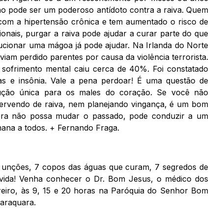
ão pode ser um poderoso antídoto contra a raiva. Quem
 com a hipertensão crônica e tem aumentado o risco de
onais, purgar a raiva pode ajudar a curar parte do que
lucionar uma mágoa já pode ajudar. Na Irlanda do Norte
viam perdido parentes por causa da violência terrorista.
ofrimento mental caiu cerca de 40%. Foi constatado
s e insônia. Vale a pena perdoar! É uma questão de
ução única para os males do coração. Se você não
 fervendo de raiva, nem planejando vingança, é um bom
ra não possa mudar o passado, pode conduzir a um
semana a todos. + Fernando Fraga.
s unções, 7 copos das águas que curam, 7 segredos de
ida! Venha conhecer o Dr. Bom Jesus, o médico dos
ereiro, às 9, 15 e 20 horas na Paróquia do Senhor Bom
raraquara.