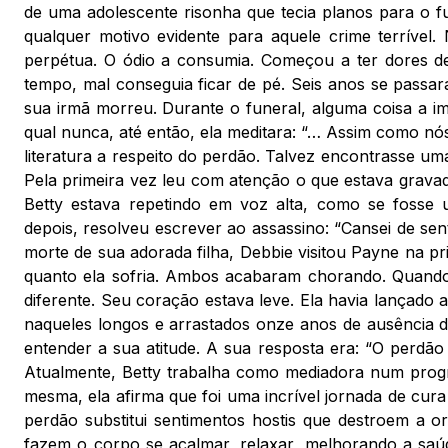
de uma adolescente risonha que tecia planos para o fu
qualquer motivo evidente para aquele crime terríve
perpétua. O ódio a consumia. Começou a ter dores de
tempo, mal conseguia ficar de pé. Seis anos se passaram
sua irmã morreu. Durante o funeral, alguma coisa a im
qual nunca, até então, ela meditara: “… Assim como n
literatura a respeito do perdão. Talvez encontrasse uma
Pela primeira vez leu com atenção o que estava gravad
Betty estava repetindo em voz alta, como se fosse 
depois, resolveu escrever ao assassino: “Cansei de sent
morte de sua adorada filha, Debbie visitou Payne na pris
quanto ela sofria. Ambos acabaram chorando. Quando e
diferente. Seu coração estava leve. Ela havia lançado 
naqueles longos e arrastados onze anos de ausência 
entender a sua atitude. A sua resposta era: “O perdão 
Atualmente, Betty trabalha como mediadora num progr
mesma, ela afirma que foi uma incrível jornada de cura
perdão substitui sentimentos hostis que destroem a or
fazem o corpo se acalmar, relaxar, melhorando a saú