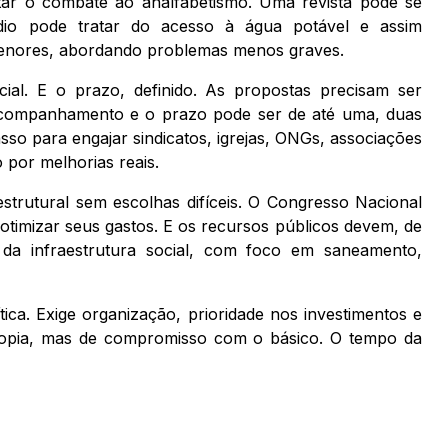
ar o combate ao analfabetismo. Uma revista pode se
io pode tratar do acesso à água potável e assim
menores, abordando problemas menos graves.
ial. E o prazo, definido. As propostas precisam ser
companhamento e o prazo pode ser de até uma, duas
sso para engajar sindicatos, igrejas, ONGs, associações
 por melhorias reais.
trutural sem escolhas difíceis. O Congresso Nacional
 otimizar seus gastos. E os recursos públicos devem, de
s da infraestrutura social, com foco em saneamento,
ica. Exige organização, prioridade nos investimentos e
utopia, mas de compromisso com o básico. O tempo da