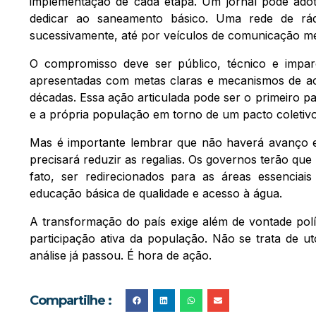
implementação de cada etapa. Um jornal pode adot
dedicar ao saneamento básico. Uma rede de rád
sucessivamente, até por veículos de comunicação 
O compromisso deve ser público, técnico e imparc
apresentadas com metas claras e mecanismos de a
décadas. Essa ação articulada pode ser o primeiro pa
e a própria população em torno de um pacto coletivo
Mas é importante lembrar que não haverá avanço es
precisará reduzir as regalias. Os governos terão que
fato, ser redirecionados para as áreas essenciai
educação básica de qualidade e acesso à água.
A transformação do país exige além de vontade polít
participação ativa da população. Não se trata de 
análise já passou. É hora de ação.
Compartilhe :