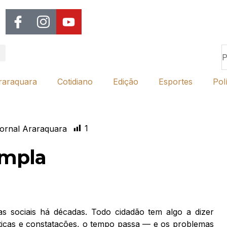
raraquara
Cotidiano
Edição
Esportes
Polí
1
ornal Araraquara
ampla
s sociais há décadas. Todo cidadão tem algo a dizer
ríticas e constatações, o tempo passa — e os problemas