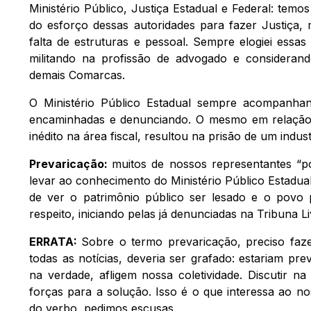
Ministério Público, Justiça Estadual e Federal: te
do esforço dessas autoridades para fazer Justiça,
falta de estruturas e pessoal. Sempre elogiei essa
militando na profissão de advogado e considerand
demais Comarcas.
O Ministério Público Estadual sempre acompanhan
encaminhadas e denunciando. O mesmo em relação ao
inédito na área fiscal, resultou na prisão de um industr
Prevaricação:
muitos de nossos representantes “po
levar ao conhecimento do Ministério Público Estadua
de ver o patrimônio público ser lesado e o povo 
respeito, iniciando pelas já denunciadas na Tribuna Li
ERRATA:
Sobre o termo prevaricação, preciso faz
todas as notícias, deveria ser grafado: estariam pre
na verdade, afligem nossa coletividade. Discutir n
forças para a solução. Isso é o que interessa ao n
do verbo, pedimos escusas.