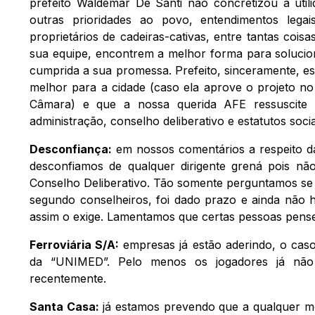
prefeito Waldemar De Santi não concretizou a utilid
outras prioridades ao povo, entendimentos lega
proprietários de cadeiras-cativas, entre tantas coi
sua equipe, encontrem a melhor forma para solucion
cumprida a sua promessa. Prefeito, sinceramente, e
melhor para a cidade (caso ela aprove o projeto no
Câmara) e que a nossa querida AFE ressuscit
administração, conselho deliberativo e estatutos soc
Desconfiança:
em nossos comentários a respeito da
desconfiamos de qualquer dirigente grená pois não
Conselho Deliberativo. Tão somente perguntamos se o
segundo conselheiros, foi dado prazo e ainda não h
assim o exige. Lamentamos que certas pessoas pens
Ferroviária S/A:
empresas já estão aderindo, o caso 
da “UNIMED”. Pelo menos os jogadores já não
recentemente.
Santa Casa:
já estamos prevendo que a qualquer m