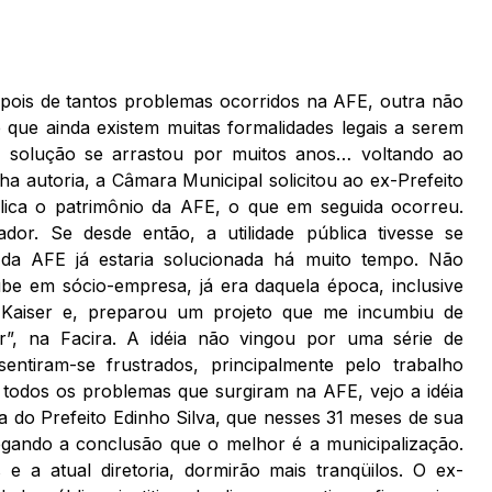
epois de tantos problemas ocorridos na AFE, outra não
e que ainda existem muitas formalidades legais a serem
a solução se arrastou por muitos anos… voltando ao
a autoria, a Câmara Municipal solicitou ao ex-Prefeito
lica o patrimônio da AFE, o que em seguida ocorreu.
dor. Se desde então, a utilidade pública tivesse se
 da AFE já estaria solucionada há muito tempo. Não
be em sócio-empresa, já era daquela época, inclusive
a Kaiser e, preparou um projeto que me incumbiu de
r”, na Facira. A idéia não vingou por uma série de
ntiram-se frustrados, principalmente pelo trabalho
e todos os problemas que surgiram na AFE, vejo a idéia
a do Prefeito Edinho Silva, que nesses 31 meses de sua
egando a conclusão que o melhor é a municipalização.
e a atual diretoria, dormirão mais tranqüilos. O ex-