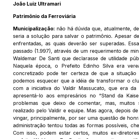
João Luiz Ultramari
Patrimônio da Ferroviária
Municipalização:
não há dúvida que, atualmente, d
seria a solução para salvar o patrimônio. Apesar d
enfrentadas, as quais deverão ser superadas. Ess
passado (1.997), através de um requerimento de minh
Waldemar De Santi que declarasse de utilidade púb
Naquela época, o Prefeito Edinho Silva era verea
concretizado pode ter certeza de que a situação
podemos esquecer que a idéia de transformar o clu
com a iniciativa do Valdir Massucato, que era d
apresentá-lo aos empresários no “Stand da Kaise
problemas que deixo de comentar, mas, muitos se
realizado pelo Valdir e equipe. Mas agora, depois d
vingar, principalmente, por ser uma questão de honr
administração tentou todas as formas possíveis, ch
Com isso, podem estar certos, muitos ex-diretores 