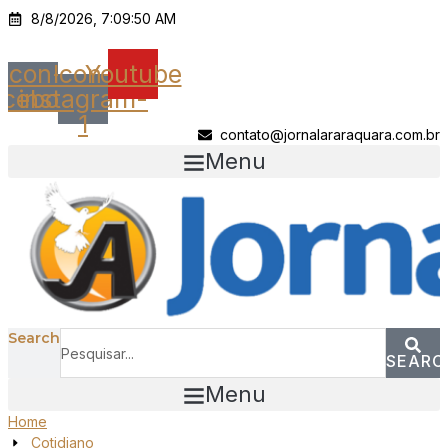
Ir
8/8/2026, 7:09:50 AM
para
o
Icon-
Icon-
Youtube
conteúdo
acebook
instagram-
1
contato@jornalararaquara.com.br
Menu
Search
SEARC
Menu
Home
Cotidiano