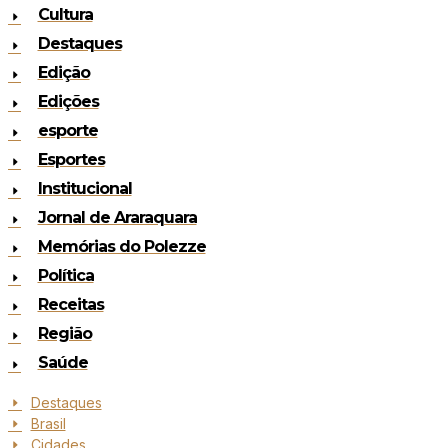
Cultura
Destaques
Edição
Edições
esporte
Esportes
Institucional
Jornal de Araraquara
Memórias do Polezze
Política
Receitas
Região
Saúde
Destaques
Brasil
Cidades