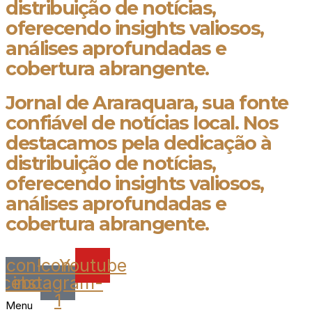
distribuição de notícias,
oferecendo insights valiosos,
análises aprofundadas e
cobertura abrangente.
Jornal de Araraquara, sua fonte
confiável de notícias local. Nos
destacamos pela dedicação à
distribuição de notícias,
oferecendo insights valiosos,
análises aprofundadas e
cobertura abrangente.
Icon-
Icon-
Youtube
acebook
instagram-
1
Menu