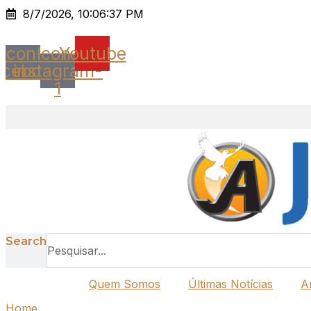
Ir
8/7/2026, 10:06:37 PM
para
o
Icon-
Icon-
Youtube
conteúdo
acebook
instagram-
1
Search
Quem Somos
Últimas Notícias
A
Home