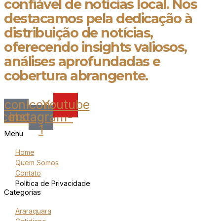
confiável de notícias local. Nos
destacamos pela dedicação à
distribuição de notícias,
oferecendo insights valiosos,
análises aprofundadas e
cobertura abrangente.
Icon-
Icon-
Youtube
acebook
instagram-
1
Menu
Home
Quem Somos
Contato
Política de Privacidade
Categorias
Araraquara