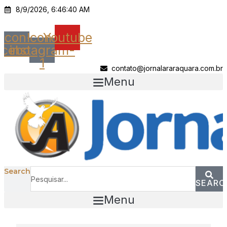
Ir
8/9/2026, 6:46:40 AM
para
o
Icon-
Icon-
Youtube
conteúdo
acebook
instagram-
1
contato@jornalararaquara.com.br
Menu
Search
SEARC
Menu