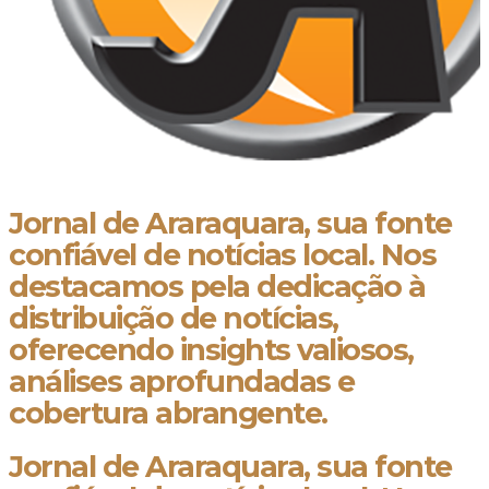
Jornal de Araraquara, sua fonte
confiável de notícias local. Nos
destacamos pela dedicação à
distribuição de notícias,
oferecendo insights valiosos,
análises aprofundadas e
cobertura abrangente.
Jornal de Araraquara, sua fonte