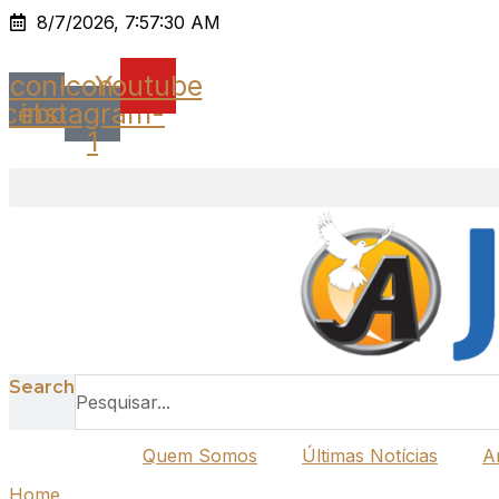
Ir
8/7/2026, 7:57:30 AM
para
o
Icon-
Icon-
Youtube
conteúdo
acebook
instagram-
1
Search
Quem Somos
Últimas Notícias
A
Home