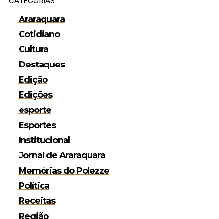
CATEGORIAS
Araraquara
Cotidiano
Cultura
Destaques
Edição
Edições
esporte
Esportes
Institucional
Jornal de Araraquara
Memórias do Polezze
Política
Receitas
Região