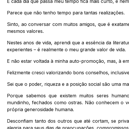
E cada dia que passa meu tempo fica mais curto, e nem 
Parece que não tenho tempo para tantas realizações.
Sinto, ao conversar com muitos amigos, que é exatam
mesmos valores.
Nestes anos de vida, aprendi que a essência da liter
experientes – é realmente o meu grande valor de vida.
E não estar voltada à minha auto-promoção, mas, à emo
Felizmente cresci valorizando bons conselhos, inclusive
Sei que o poder, riqueza e a posição social são uma mane
Porque sabemos que existem muitos seres humanos
mundinho, fechados como ostras. Não conhecem o verd
própria generosidade humana.
Desconfiam tanto dos outros que até cortam, se priva
alegria para seus dias de preocupações, compromissos