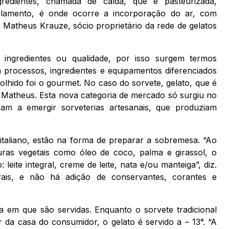
gredientes, chamada de calda, que é pasteurizada,
lamento, é onde ocorre a incorporação do ar, com
a Matheus Krauze, sócio proprietário da rede de gelatos
de ingredientes ou qualidade, por isso surgem termos
 processos, ingredientes e equipamentos diferenciados
hido foi o gourmet. No caso do sorvete, gelato, que é
ta Matheus. Esta nova categoria de mercado só surgiu no
am a emergir sorveterias artesanais, que produziam
 italiano, estão na forma de preparar a sobremesa. “Ao
duras vegetais como óleo de coco, palma e girassol, o
 leite integral, creme de leite, nata e/ou manteiga”, diz.
ais, e não há adição de conservantes, corantes e
a em que são servidas. Enquanto o sorvete tradicional
 da casa do consumidor, o gelato é servido a – 13°. “A