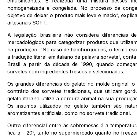
emulsificantes. É realizada uma mistura desses in
homogeneizada e congelada. No processo de conge
objetivo de deixar o produto mais leve e macio”, explic
artesanais SOFT.
A legislação brasileira não considera diferenciais 
mercadológicos para categorizar produtos que utilizam
na produção. “No caso de hamburguerias, o termo escol
a tradução literal em italiano da palavra sorvete”, con
Brasil a partir da década de 1990, quando começar
sorvetes com ingredientes frescos e selecionados.
Os grandes diferenciais do gelato no molde original, o
contrário dos sorvetes tradicionais, que utilizam gor
gelato italiano utiliza a gordura animal na sua produção:
Os insumos utilizados no gelato também são natur
aromatizantes artificiais, como no sorvete tradicional.
Outro diferencial entre as sobremesas é a temperatur
fica a – 20°, tanto no supermercado quanto no freezer