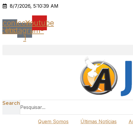
Ir
8/7/2026, 5:10:39 AM
para
o
Icon-
Icon-
Youtube
conteúdo
acebook
instagram-
1
Search
Quem Somos
Últimas Notícias
A