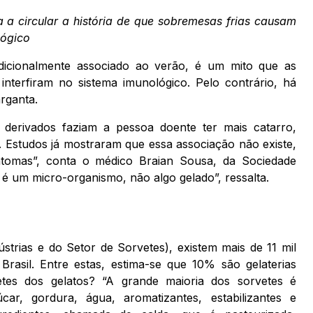
a circular a história de que sobremesas frias causam
lógico
dicionalmente associado ao verão, é um mito que as
nterfiram no sistema imunológico. Pelo contrário, há
arganta.
e derivados faziam a pessoa doente ter mais catarro,
. Estudos já mostraram que essa associação não existe,
intomas”, conta o médico Braian Sousa, da Sociedade
 é um micro-organismo, não algo gelado”, ressalta.
trias e do Setor de Sorvetes), existem mais de 11 mil
rasil. Entre estas, estima-se que 10% são gelaterias
vetes dos gelatos?
“A grande maioria dos sorvetes é
car, gordura, água, aromatizantes, estabilizantes e