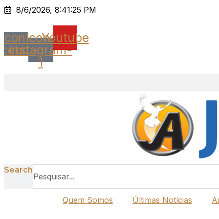
Ir
8/6/2026, 8:41:25 PM
para
o
Icon-
Icon-
Youtube
conteúdo
acebook
instagram-
1
Search
Quem Somos
Últimas Notícias
A