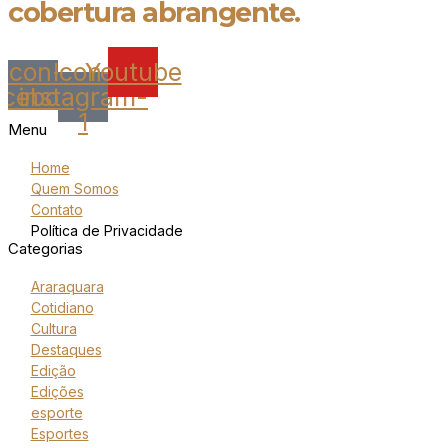
cobertura abrangente.
Icon-
Icon-
Youtube
acebook
instagram-
1
Menu
Home
Quem Somos
Contato
Política de Privacidade
Categorias
Araraquara
Cotidiano
Cultura
Destaques
Edição
Edições
esporte
Esportes