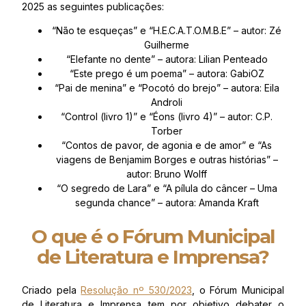
2025 as seguintes publicações:
“Não te esqueças” e “H.E.C.A.T.O.M.B.E” – autor: Zé
Guilherme
“Elefante no dente” – autora: Lilian Penteado
“Este prego é um poema” – autora: GabiOZ
“Pai de menina” e “Pocotó do brejo” – autora: Eila
Androli
“Control (livro 1)” e “Éons (livro 4)” – autor: C.P.
Torber
“Contos de pavor, de agonia e de amor” e “As
viagens de Benjamim Borges e outras histórias” –
autor: Bruno Wolff
“O segredo de Lara” e “A pílula do câncer – Uma
segunda chance” – autora: Amanda Kraft
O que é o Fórum Municipal
de Literatura e Imprensa?
Criado pela
Resolução nº 530/2023
, o Fórum Municipal
de Literatura e Imprensa tem por objetivo debater o