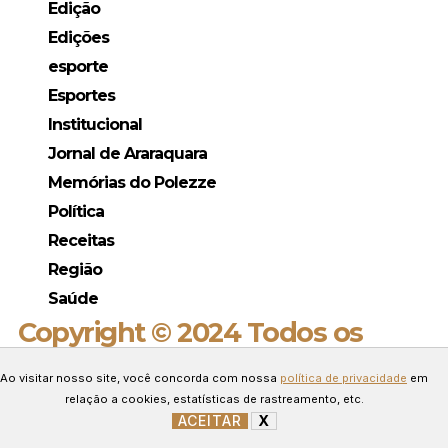
Edição
Edições
esporte
Esportes
Institucional
Jornal de Araraquara
Memórias do Polezze
Política
Receitas
Região
Saúde
Copyright © 2024 Todos os
direitos reservados.
Ao visitar nosso site, você concorda com nossa
política de privacidade
em
Desenvolvido por Connect Web
relação a cookies, estatísticas de rastreamento, etc.
Marketing.
ACEITAR
X
GERENCIAR COOKIES