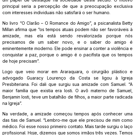
principal seria a percepção de que a preocupação exclusiva
com interesses individuais não satisfará o ser humano.
No livro “O Clarão – O Romance do Amigo”, a psicanalista Betty
Millan afirma que “os tempos atuais podem não ser favoráveis à
amizade, mas ela está sendo revalorizada porque nós
precisamos de um saber novo, e o saber do amigo é
eminentemente moderno. Ele pode ensinar a conter a violência e
conquistar a paz, porque o amigo é o pacifista que os tempos
de hoje precisam”.
Logo que veio morar em Araraquara, o cirurgião plástico e
advogado Guaracy Lourenço da Costa se ligou à Igreja
Presbiteriana. Foi dali que surgiu sua amizade com Samuel. “A
maior família que existia era Iosti. O avô materno de Samuel,
Benjamin Iosti, teve um batalhão de filhos, a maior parte radicada
na Igreja”.
Na verdade, a amizade começou tempos após conhecer uma
das tias de Samuel. “Lembro-me que ele precisou de mim como
médico. Foi esse nosso primeiro contato. Mais tarde surgiu o laço
profissional. Hoje, dizemos que somos irmãos três vezes. Temos