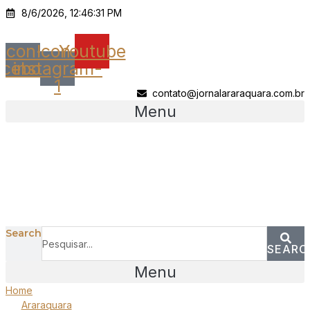
Ir
8/6/2026, 12:46:31 PM
para
o
Icon-
Icon-
Youtube
conteúdo
acebook
instagram-
1
contato@jornalararaquara.com.br
Menu
Search
SEARC
Menu
Home
Araraquara