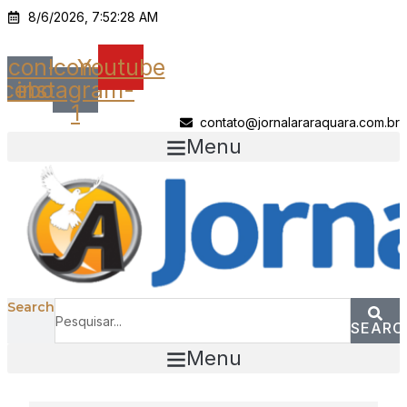
Ir
8/6/2026, 7:52:28 AM
para
o
Icon-
Icon-
Youtube
conteúdo
acebook
instagram-
1
contato@jornalararaquara.com.br
Menu
Search
SEARC
Menu