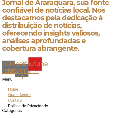
Jornal de Araraquara, sua fonte
confiável de notícias local. Nos
destacamos pela dedicação à
distribuição de notícias,
oferecendo insights valiosos,
análises aprofundadas e
cobertura abrangente.
Icon-
Icon-
Youtube
acebook
instagram-
1
Menu
Home
Quem Somos
Contato
Política de Privacidade
Categorias