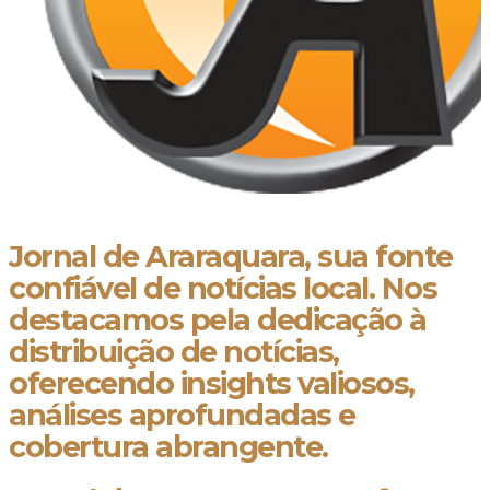
Jornal de Araraquara, sua fonte
confiável de notícias local. Nos
destacamos pela dedicação à
distribuição de notícias,
oferecendo insights valiosos,
análises aprofundadas e
cobertura abrangente.