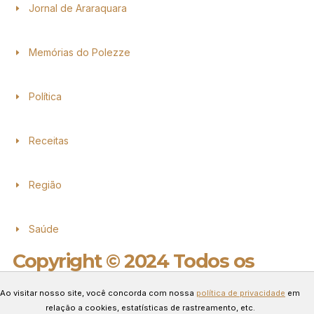
Jornal de Araraquara
Memórias do Polezze
Política
Receitas
Região
Saúde
Copyright © 2024 Todos os
direitos reservados.
Ao visitar nosso site, você concorda com nossa
política de privacidade
em
Desenvolvido por Connect Web
relação a cookies, estatísticas de rastreamento, etc.