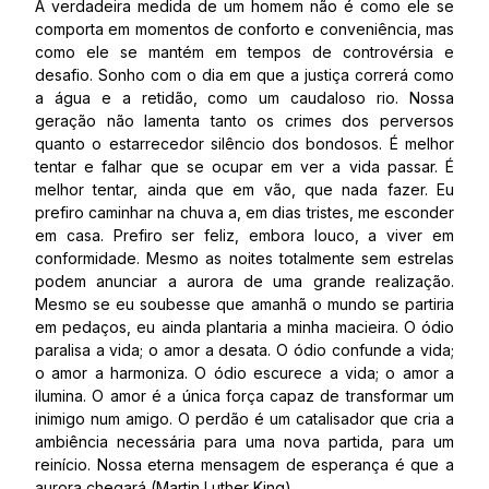
A verdadeira medida de um homem não é como ele se
comporta em momentos de conforto e conveniência, mas
como ele se mantém em tempos de controvérsia e
desafio. Sonho com o dia em que a justiça correrá como
a água e a retidão, como um caudaloso rio. Nossa
geração não lamenta tanto os crimes dos perversos
quanto o estarrecedor silêncio dos bondosos. É melhor
tentar e falhar que se ocupar em ver a vida passar. É
melhor tentar, ainda que em vão, que nada fazer. Eu
prefiro caminhar na chuva a, em dias tristes, me esconder
em casa. Prefiro ser feliz, embora louco, a viver em
conformidade. Mesmo as noites totalmente sem estrelas
podem anunciar a aurora de uma grande realização.
Mesmo se eu soubesse que amanhã o mundo se partiria
em pedaços, eu ainda plantaria a minha macieira. O ódio
paralisa a vida; o amor a desata. O ódio confunde a vida;
o amor a harmoniza. O ódio escurece a vida; o amor a
ilumina. O amor é a única força capaz de transformar um
inimigo num amigo. O perdão é um catalisador que cria a
ambiência necessária para uma nova partida, para um
reinício. Nossa eterna mensagem de esperança é que a
aurora chegará (Martin Luther King).