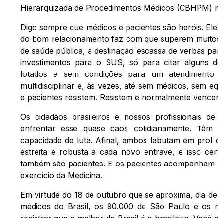
Hierarquizada de Procedimentos Médicos (CBHPM) 
Digo sempre que médicos e pacientes são heróis. Ele
do bom relacionamento faz com que superem muitos d
de saúde pública, a destinação escassa de verbas par
investimentos para o SUS, só para citar alguns de
lotados e sem condições para um atendimento 
multidisciplinar e, às vezes, até sem médicos, sem 
e pacientes resistem. Resistem e normalmente vence
Os cidadãos brasileiros e nossos profissionais 
enfrentar esse quase caos cotidianamente. T
capacidade de luta. Afinal, ambos labutam em prol d
estreita e robusta a cada novo entrave, e isso ce
também são pacientes. E os pacientes acompanham no
exercício da Medicina.
Em virtude do 18 de outubro que se aproxima, dia d
médicos do Brasil, os 90.000 de São Paulo e os m
registrar que o melhor do Brasil é o brasileiro. Voc