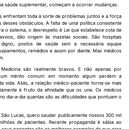
na saúde suplementar, começam a ocorrer mudanças.
s enfrentam toda a sorte de problemas juntos e a força
esses obstáculos. A falta de uma política consistente
a o sistema, o desrespeito à Lei que estabelece cota de
svios, dão origem às mazelas sociais. São hospitais
digno, postos de saúde sem a necessária equipe
equipamentos, remédios e assim por diante. Mas médicos
m.
de Medicina são realmente bravos. E não apenas por
êm um mérito comum: em momento algum perdem a
a vida. Aliás, a relação médico-paciente torna-se mais
rtamente é fruto da afinidade que os une. Os médicos
 dia-a-dia quantas são as dificuldades que pontuam o
e São Lucas, quero saudar publicamente nossos 300 mil
ilhões de pacientes. Recente propaganda é sábia ao
ê e seus pacientes são os melhores exemplos de que esse