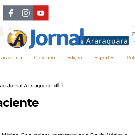
raraquara
Cotidiano
Edição
Esportes
Polí
1
ao Jornal Araraquara
aciente
Médico. Diria melhor: comemora-se o Dia do Médico e