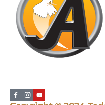
Jornal de Araraquara, sua fonte confiável de notícias local. Nos
destacamos pela dedicação à distribuição de notícias,
oferecendo insights valiosos, análises aprofundadas e cobertur
abrangente.