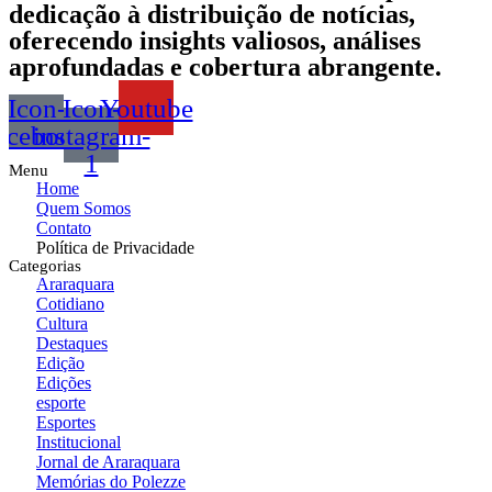
dedicação à distribuição de notícias,
oferecendo insights valiosos, análises
aprofundadas e cobertura abrangente.
Icon-
Icon-
Youtube
acebook
instagram-
1
Menu
Home
Quem Somos
Contato
Política de Privacidade
Categorias
Araraquara
Cotidiano
Cultura
Destaques
Edição
Edições
esporte
Esportes
Institucional
Jornal de Araraquara
Memórias do Polezze