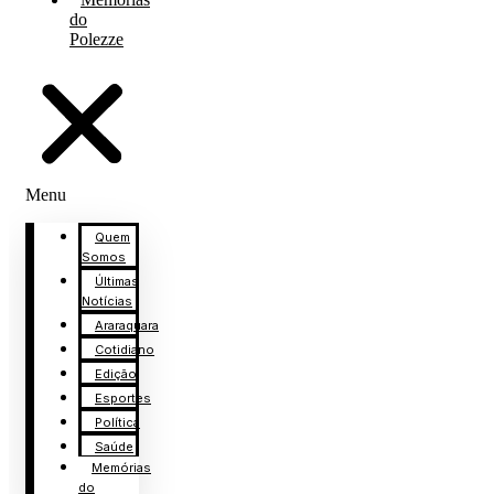
do
Polezze
Menu
Quem
Somos
Últimas
Notícias
Araraquara
Cotidiano
Edição
Esportes
Política
Saúde
Memórias
do