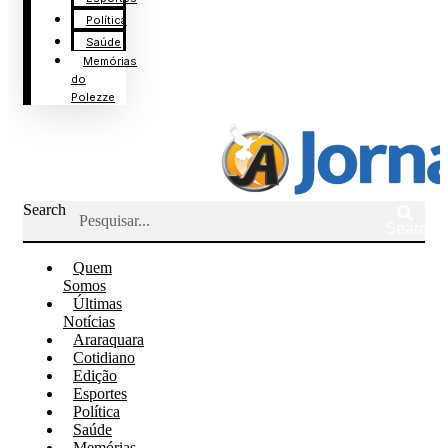
Política
Saúde
Memórias
do
Polezze
Search
Search
Quem
Somos
Últimas
Notícias
Araraquara
Cotidiano
Edição
Esportes
Política
Saúde
Memórias