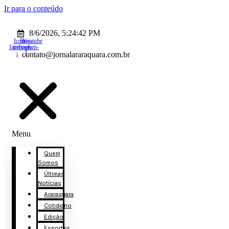
Ir para o conteúdo
8/6/2026, 5:24:42 PM
Icon-
Icon-
Youtube
facebook
instagram-
1
contato@jornalararaquara.com.br
Menu
Quem
Somos
Últimas
Notícias
Araraquara
Cotidiano
Edição
Esportes