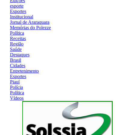
Edições
esporte
Esportes
Institucional
Jornal de Araraquara
Memórias do Polezze
Política
Receitas
Região
Saúde
Destaques
Brasil
Cidades
Entretenimento
Esportes
Piauí
Polícia
Política
Vídeos