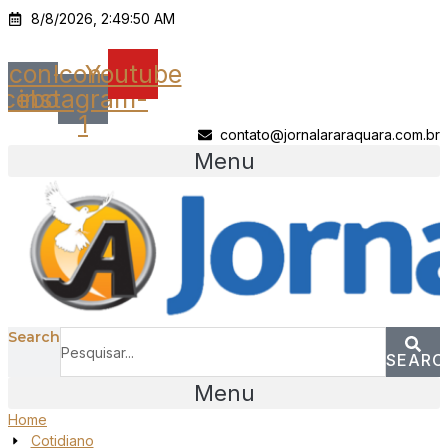
Ir
8/8/2026, 2:49:50 AM
para
o
Icon-
Icon-
Youtube
conteúdo
acebook
instagram-
1
contato@jornalararaquara.com.br
Menu
Search
SEARC
Menu
Home
Cotidiano