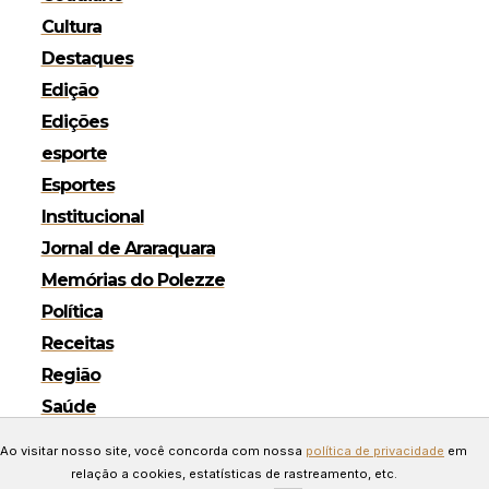
Cultura
Destaques
Edição
Edições
esporte
Esportes
Institucional
Jornal de Araraquara
Memórias do Polezze
Política
Receitas
Região
Saúde
Copyright © 2024 Todos os
Ao visitar nosso site, você concorda com nossa
política de privacidade
em
direitos reservados. Desenvolvido
relação a cookies, estatísticas de rastreamento, etc.