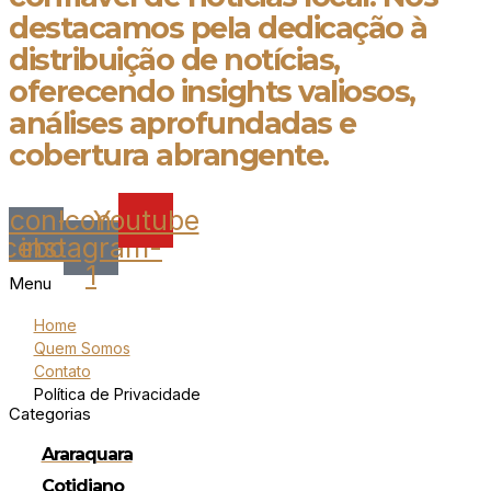
destacamos pela dedicação à
distribuição de notícias,
oferecendo insights valiosos,
análises aprofundadas e
cobertura abrangente.
Icon-
Icon-
Youtube
acebook
instagram-
1
Menu
Home
Quem Somos
Contato
Política de Privacidade
Categorias
Araraquara
Cotidiano