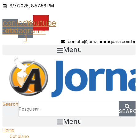
Ir
8/7/2026, 8:57:56 PM
para
o
Icon-
Icon-
Youtube
conteúdo
acebook
instagram-
1
contato@jornalararaquara.com.br
Menu
Search
SEARC
Menu
Home
Cotidiano