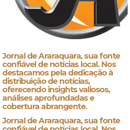
Jornal de Araraquara, sua fonte
confiável de notícias local. Nos
destacamos pela dedicação à
distribuição de notícias,
oferecendo insights valiosos,
análises aprofundadas e
cobertura abrangente.
Jornal de Araraquara, sua fonte
confiável de notícias local. Nos