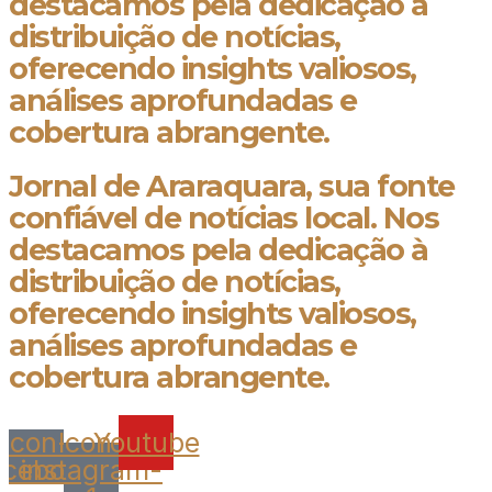
destacamos pela dedicação à
distribuição de notícias,
oferecendo insights valiosos,
análises aprofundadas e
cobertura abrangente.
Jornal de Araraquara, sua fonte
confiável de notícias local. Nos
destacamos pela dedicação à
distribuição de notícias,
oferecendo insights valiosos,
análises aprofundadas e
cobertura abrangente.
Icon-
Icon-
Youtube
acebook
instagram-