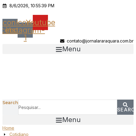
Ir
8/6/2026, 10:55:39 PM
para
o
Icon-
Icon-
Youtube
conteúdo
acebook
instagram-
1
contato@jornalararaquara.com.br
Menu
Search
SEARC
Menu
Home
Cotidiano