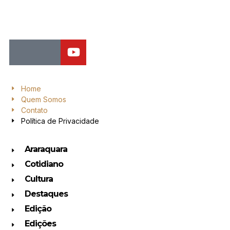
Jornal de Araraquara, sua fonte confiável de notícias local. Nos
destacamos pela dedicação à distribuição de notícias, oferecendo
insights valiosos, análises aprofundadas e cobertura abrangente.
Home
Quem Somos
Contato
Política de Privacidade
Araraquara
Cotidiano
Cultura
Destaques
Edição
Edições