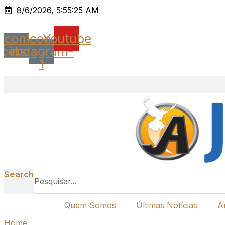
Ir
8/6/2026, 5:55:25 AM
para
o
Icon-
Icon-
Youtube
conteúdo
acebook
instagram-
1
Search
Quem Somos
Últimas Notícias
A
Home