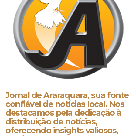
Jornal de Araraquara, sua fonte
confiável de notícias local. Nos
destacamos pela dedicação à
distribuição de notícias,
oferecendo insights valiosos,