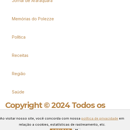
Jornal de Araraquara
Memórias do Polezze
Política
Receitas
Região
Saúde
Copyright © 2024 Todos os
direitos reservados.
Ao visitar nosso site, você concorda com nossa
política de privacidade
em
Desenvolvido por Connect Web
relação a cookies, estatísticas de rastreamento, etc.