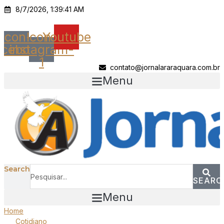
Ir
8/7/2026, 1:39:41 AM
para
o
Icon-
Icon-
Youtube
conteúdo
acebook
instagram-
1
contato@jornalararaquara.com.br
Menu
Search
SEARC
Menu
Home
Cotidiano