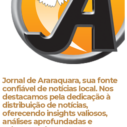
Jornal de Araraquara, sua fonte
confiável de notícias local. Nos
destacamos pela dedicação à
distribuição de notícias,
oferecendo insights valiosos,
análises aprofundadas e