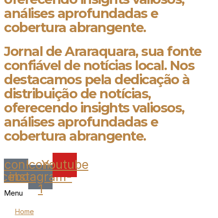
análises aprofundadas e
cobertura abrangente.
Jornal de Araraquara, sua fonte
confiável de notícias local. Nos
destacamos pela dedicação à
distribuição de notícias,
oferecendo insights valiosos,
análises aprofundadas e
cobertura abrangente.
Icon-
Icon-
Youtube
acebook
instagram-
1
Menu
Home