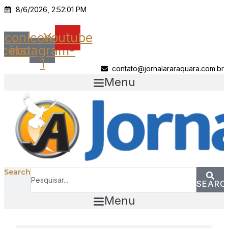
Ir
8/6/2026, 2:52:01 PM
para
o
Icon-
Icon-
Youtube
conteúdo
acebook
instagram-
1
contato@jornalararaquara.com.br
Menu
Search
SEARC
Menu