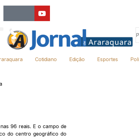
raraquara
Cotidiano
Edição
Esportes
Polí
a
enas 96 reais. E o campo de
co do centro geográfico do