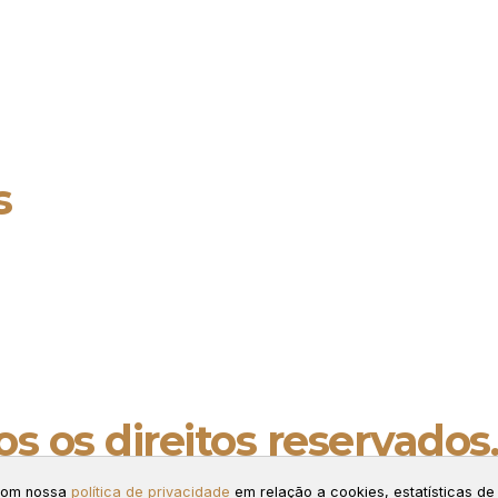
s
s os direitos reservados
ng.
 com nossa
política de privacidade
em relação a cookies, estatísticas de