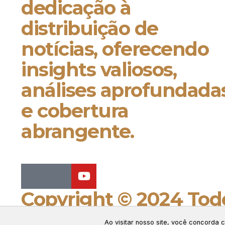
dedicação à
distribuição de
notícias, oferecendo
insights valiosos,
análises aprofundada
e cobertura
abrangente.
Copyright © 2024 Todo
Connect Web Marketi
Ao visitar nosso site, você concorda
GERENCIAR COOKIES