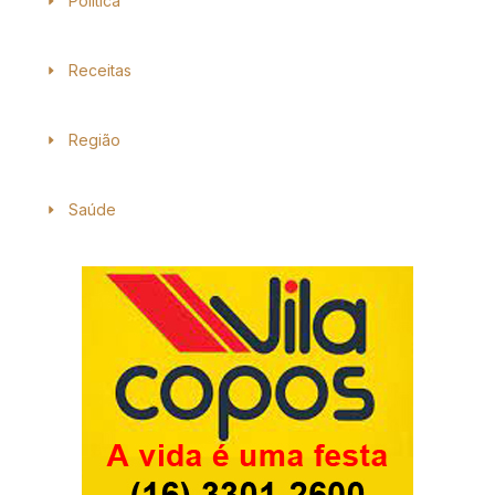
Política
Receitas
Região
Saúde