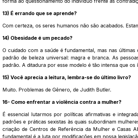
forma ao questionamento do indivíduo frente às contradiç
13) É errando que se aprende?
Com certeza, os seres humanos não são acabados. Estam
14) Obesidade é um pecado?
O cuidado com a saúde é fundamental, mas nas últimas
padrão de beleza universal: magra e branca. As pessoas
padrão. A ditadura por esse modelo é tão intensa que os
15) Você aprecia a leitura, lembra-se do último livro?
Muito. Problemas de Gênero, de Judith Butler.
16- Como enfrentar a violência contra a mulher?
É essencial lutarmos por políticas afirmativas e integr
padrões e práticas sexistas às quais subordinam mulheres
criação de Centros de Referência da Mulher e Casas Ab
fundamental é a luta por modificações em nossa legislaçã