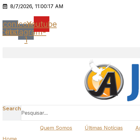
Ir
8/7/2026, 11:00:17 AM
para
o
Icon-
Icon-
Youtube
conteúdo
acebook
instagram-
1
Search
Quem Somos
Últimas Notícias
A
Home