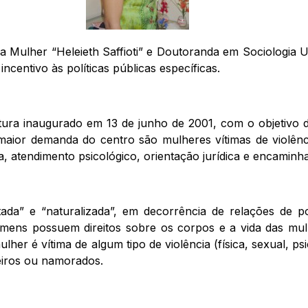
a Mulher “Heleieth Saffioti” e Doutoranda em Sociologia 
ncentivo às políticas públicas específicas.
ra inaugurado em 13 de junho de 2001, com o objetivo de 
aior demanda do centro são mulheres vítimas de violênci
a, atendimento psicológico, orientação jurídica e encaminh
cultada” e “naturalizada”, em decorrência de relações d
omens possuem direitos sobre os corpos e a vida das m
er é vítima de algum tipo de violência (física, sexual, p
eiros ou namorados.