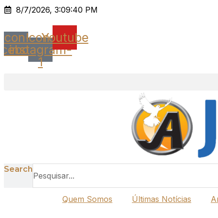
Ir
8/7/2026, 3:09:40 PM
para
o
Icon-
Icon-
Youtube
conteúdo
acebook
instagram-
1
Search
Quem Somos
Últimas Notícias
A