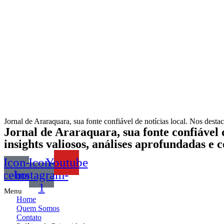
Jornal de Araraquara, sua fonte confiável de notícias local. Nos desta
Jornal de Araraquara, sua fonte confiável d
insights valiosos, análises aprofundadas e
Icon-
Icon-
Youtube
acebook
instagram-
1
Menu
Home
Quem Somos
Contato