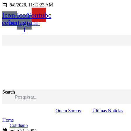
Ir
8/8/2026, 11:12:23 AM
para
Icon-
Icon-
Youtube
o
conteúdo
acebook
instagram-
1
Search
Quem Somos
Últimas Notícias
Home
Cotidiano
junho 21, 2004