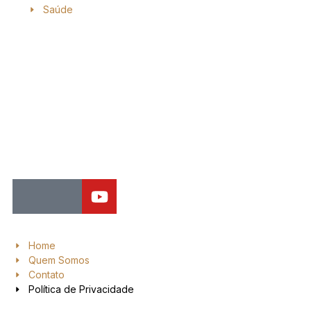
Saúde
Jornal de Araraquara, sua fonte confiável de notícias local. Nos
destacamos pela dedicação à distribuição de notícias, oferecendo
insights valiosos, análises aprofundadas e cobertura abrangente.
Home
Quem Somos
Contato
Política de Privacidade