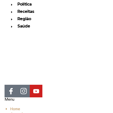
Política
Receitas
Região
Saúde
Jornal de Araraquara, sua fonte confiável de notícias local. Nos
destacamos pela dedicação à distribuição de notícias, oferecendo
insights valiosos, análises aprofundadas e cobertura abrangente.
Menu
Home